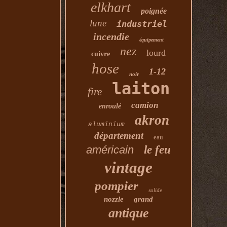
elkhart
poignée
lune
industriel
incendie
équipement
nez
lourd
cuivre
hose
1-12
noir
laiton
fire
camion
enroulé
akron
aluminium
département
eau
américain
le feu
vintage
pompier
solide
nozzle
grand
antique