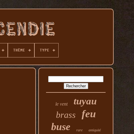
THÈME
TYPE
tuyau
le vent
feu
brass
buse
rare
antiquité