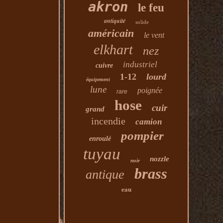
akron
le feu
antiquité
solide
américain
le vent
elkhart
nez
industriel
cuivre
1-12
lourd
équipement
lune
poignée
rare
hose
cuir
grand
incendie
camion
pompier
enroulé
tuyau
nozzle
noir
brass
antique
eau