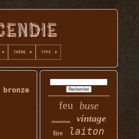
THÈME
TYPE
 bronze
feu
buse
vintage
aluminium
laiton
fire