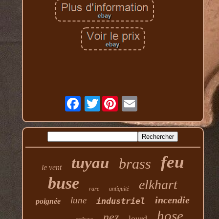
Twitter
feu
tuyau
brass
le vent
buse
elkhart
rare
antiquité
incendie
lune
industriel
poignée
hose
nez
lourd