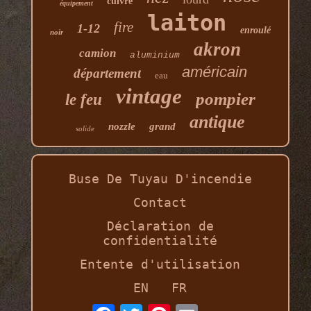
cuivre
équipement
laiton
fire
1-12
enroulé
noir
akron
camion
aluminium
américain
département
eau
vintage
pompier
le feu
antique
nozzle
grand
solide
Buse De Tuyau D'incendie
Contact
Déclaration de
confidentialité
Entente d'utilisation
EN
FR