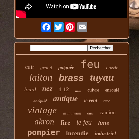
Twitter
feu
cuir
poignée
grand
nozzle
laiton
tuyau
brass
nez
lourd
1-12
cuivre
enroulé
noir
antique
le vent
antiquité
rare
vintage
camion
aluminium
eau
akron
le feu
fire
lune
pompier
incendie
industriel