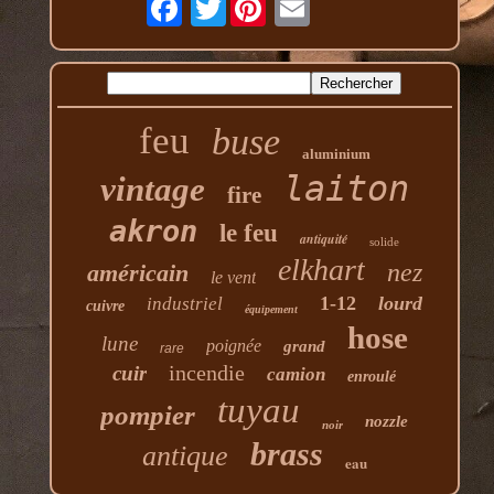
feu
buse
aluminium
laiton
vintage
fire
akron
le feu
antiquité
solide
elkhart
nez
américain
le vent
1-12
lourd
industriel
cuivre
équipement
hose
lune
poignée
grand
rare
incendie
cuir
camion
enroulé
tuyau
pompier
nozzle
noir
brass
antique
eau