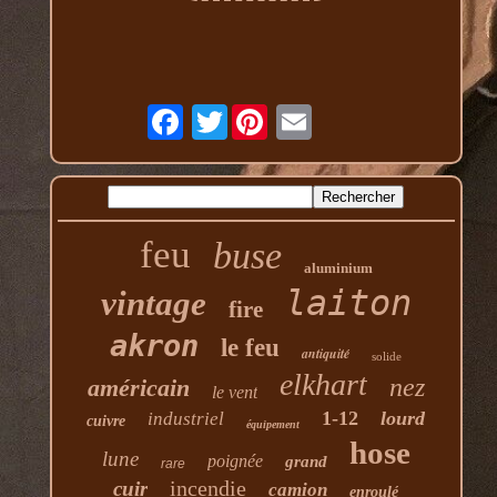
Twitter
feu
buse
aluminium
laiton
vintage
fire
akron
le feu
antiquité
solide
elkhart
nez
américain
le vent
1-12
lourd
industriel
cuivre
équipement
hose
lune
poignée
grand
rare
incendie
cuir
camion
enroulé