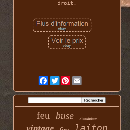
droit.
Twitter
feu
buse
aluminium
laiton
vintage
fire