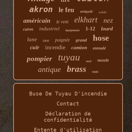
akron
le feu
antiquité
solide
elkhart
nez
américain
le vent
1-12
lourd
industriel
cuivre
équipement
hose
lune
poignée
grand
rare
incendie
cuir
camion
enroulé
tuyau
pompier
nozzle
noir
brass
antique
eau
Buse De Tuyau D'incendie
Contact
Déclaration de
confidentialité
Entente d'utilisation