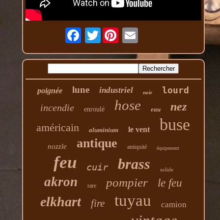
Twitter
lune
lourd
industriel
poignée
noir
hose
nez
incendie
enroulé
eau
buse
américain
le vent
aluminium
antique
nozzle
antiquité
équipement
feu
brass
cuir
solide
akron
pompier
le feu
rare
tuyau
elkhart
fire
camion