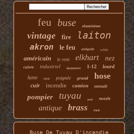
feu
buse
aluminium
laiton
vintage
fire
akron
le feu
antiquité
solide
elkhart
nez
américain
le vent
1-12
lourd
industriel
cuivre
équipement
hose
lune
poignée
grand
rare
incendie
cuir
camion
enroulé
tuyau
pompier
nozzle
noir
brass
antique
eau
Buse De Tuyau D'incendie